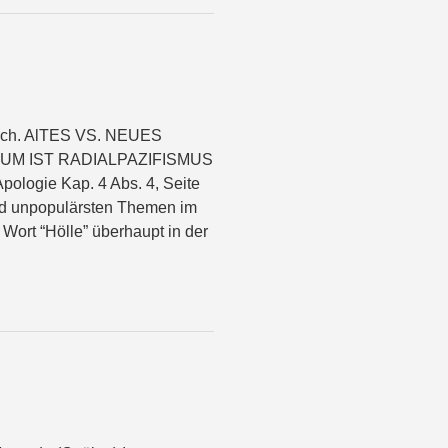
räch. AlTES VS. NEUES
M IST RADIALPAZIFISMUS
ie Kap. 4 Abs. 4, Seite
 und unpopulärsten Themen im
t “Hölle” überhaupt in der