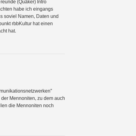
reunde (Quäker) Intro
achten habe ich eingangs
ass soviel Namen, Daten und
unkt rbbKultur hat einen
cht hat.
mmunikationsnetzwerken”
e der Mennoniten, zu dem auch
llen die Mennoniten noch