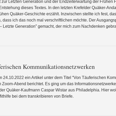
zur Letzten Generation und der Endzeiterwartung der Frühen F
 Entstehung dieses Textes. In den letzten Krefelder Quäker-And
ühen Quäker-Geschichte erzählt. Inzwischen stellte ich fest, d
 dass ich das noch mal verschriftlichen möchte. Der Ausgangsp
 – Letzte Generation” gemacht, der mich zum Nachdenken gebra
erischen Kommunikationsnetzwerken
24.10.2022 ein Artikel unter dem Titel “Von Täuferischen Ko
m Zoom-Abend berichtet. Es ging um das Informationsnetzwerk
der Quäker-Kaufmann Caspar Wistar aus Philadelphia. Hier wo
thilfe bei dem transkribieren von Briefe.