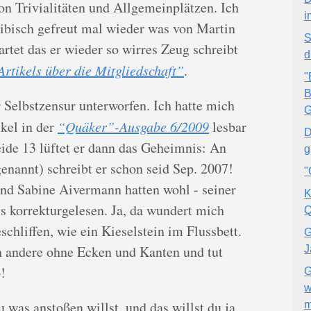
n Trivialitäten und Allgemeinplätzen. Ich
i
dibisch gefreut mal wieder was von Martin
S
artet das er wieder so wirres Zeug schreibt
d
Artikels über die Mitgliedschaft”
.
"
B
er Selbstzensur unterworfen. Ich hatte mich
kel in der
“Quäker”-Ausgabe 6/2009
lesbar
D
ide 13 lüftet er dann das Geheimnis: An
g
enannt) schreibt er schon seid Sep. 2007!
"
nd Sabine Aivermann hatten wohl - seiner
K
 korrekturgelesen. Ja, da wundert mich
Q
schliffen, wie ein Kieselstein im Flussbett.
G
n andere ohne Ecken und Kanten und tut
J
!
G
w
 was anstoßen willst, und das willst du ja
m