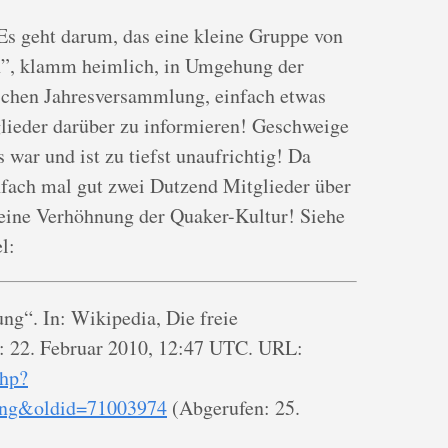
 Es geht darum, das eine kleine Gruppe von
n”, klamm heimlich, in Umgehung der
chen Jahresversammlung, einfach etwas
glieder darüber zu informieren! Geschweige
 war und ist zu tiefst unaufrichtig! Da
nfach mal gut zwei Dutzend Mitglieder über
 eine Verhöhnung der Quaker-Kultur! Siehe
l:
g“. In: Wikipedia, Die freie
: 22. Februar 2010, 12:47 UTC. URL:
php?
ung&oldid=71003974
(Abgerufen: 25.