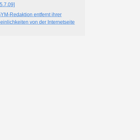
5.7.09]
YM-Redaktion entfernt ihrer
einlichkeiten von der Internetseite