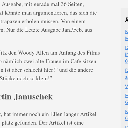
ie Ausgabe, mit gerade mal 36 Seiten,
etzt könnte man argumentieren, das sich die
Strapazen erholen müssen. Von einem
Ä
rn. Nur die Letzte Ausgabe Jan./Feb. aus
K
M
D
Witz den Woody Allen am Anfang des Films
i
o nämlich zwei alte Frauen im Cafe sitzen
0
n ist aber schlecht hier!” und die andere
D
 Stücke noch so klein!”.
a
W
tin Januschek
F
G
K
, hat immer noch ein Ellen langer Artikel
6
platz gefunden. Der Artikel ist eine
D